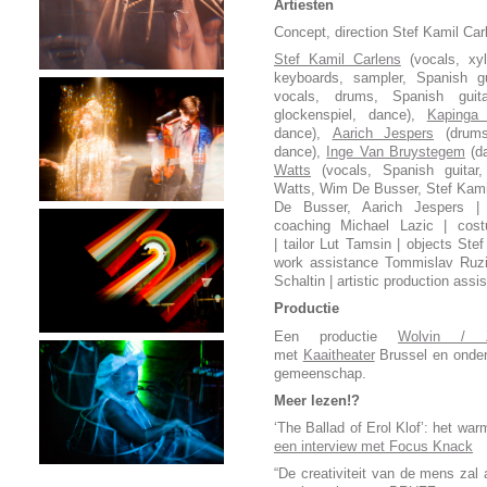
Artiesten
Concept, direction Stef Kamil Car
Stef Kamil Carlens
(vocals, xy
keyboards, sampler, Spanish gu
vocals, drums, Spanish guit
glockenspiel, dance),
Kapinga
dance),
Aarich Jespers
(drums,
dance),
Inge Van Bruystegem
(da
Watts
(vocals, Spanish guitar,
Watts, Wim De Busser, Stef Kami
De Busser, Aarich Jespers 
coaching Michael Lazic | cos
| tailor Lut Tamsin | objects St
work assistance Tommislav Ruzic
Schaltin | artistic production ass
Productie
Een productie
Wolvin / 
met
Kaaitheater
Brussel en onde
gemeenschap.
Meer lezen!?
‘The Ballad of Erol Klof’: het w
een interview met Focus Knack
“De creativiteit van de mens zal 