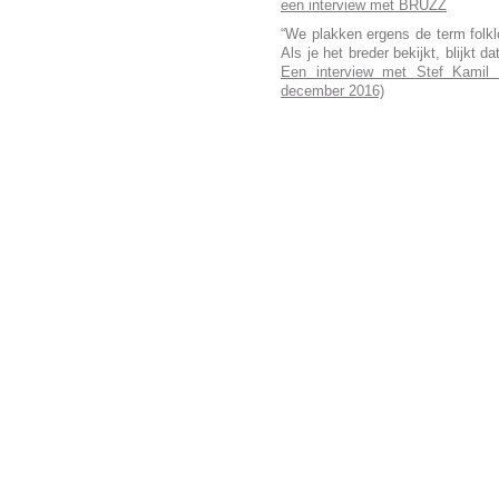
een interview met BRUZZ
“We plakken ergens de term folklor
Als je het breder bekijkt, blijkt d
Een interview met Stef Kamil 
december 2016)