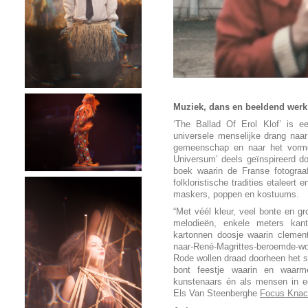
Muziek, dans en beeldend werk
‘The Ballad Of Erol Klof’ is 
universele menselijke drang naar
gemeenschap en naar het vormg
Universum’ deels geïnspireerd d
boek waarin de Franse fotograa
folkloristische tradities etaleert 
maskers, poppen en kostuums.
“Met véél kleur, veel bonte en g
melodieën, enkele meters kant
kartonnen doosje waarin clemen
naar-René-Magrittes-beroemde-w
Rode wollen draad doorheen het st
bont feestje waarin en waarm
kunstenaars én als mensen in ee
Els Van Steenberghe
Focus Knac